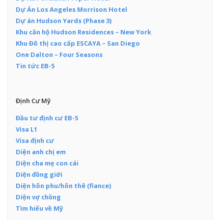
Dự Án Los Angeles Morrison Hotel
Dự án Hudson Yards (Phase 3)
Khu căn hộ Hudson Residences – New York
Khu Đô thị cao cấp ESCAYA – San Diego
One Dalton – Four Seasons
Tin tức EB-5
Định Cư Mỹ
Đầu tư định cư EB-5
Visa L1
Visa định cư
Diện anh chị em
Diện cha mẹ con cái
Diện đồng giới
Diện hôn phu/hôn thê (fiance)
Diện vợ chồng
Tìm hiểu về Mỹ