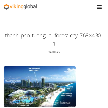
thanh-pho-tuong-lai-forest-city-768×430-
1
26/04 in