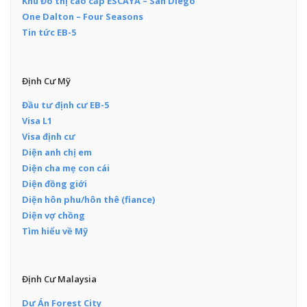
Khu Đô thị cao cấp ESCAYA – San Diego
One Dalton – Four Seasons
Tin tức EB-5
Định Cư Mỹ
Đầu tư định cư EB-5
Visa L1
Visa định cư
Diện anh chị em
Diện cha mẹ con cái
Diện đồng giới
Diện hôn phu/hôn thê (fiance)
Diện vợ chồng
Tìm hiểu về Mỹ
Định Cư Malaysia
Dự Án Forest City