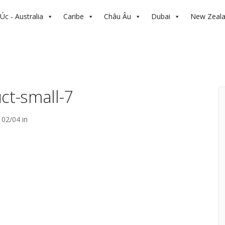
Úc - Australia
Caribe
Châu Âu
Dubai
New Zeal
ct-small-7
02/04 in