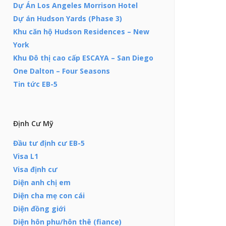
Dự Án Los Angeles Morrison Hotel
Dự án Hudson Yards (Phase 3)
Khu căn hộ Hudson Residences – New
York
Khu Đô thị cao cấp ESCAYA – San Diego
One Dalton – Four Seasons
Tin tức EB-5
Định Cư Mỹ
Đầu tư định cư EB-5
Visa L1
Visa định cư
Diện anh chị em
Diện cha mẹ con cái
Diện đồng giới
Diện hôn phu/hôn thê (fiance)