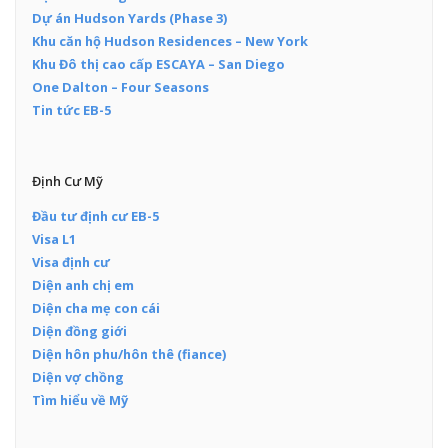
Dự án Hudson Yards (Phase 3)
Khu căn hộ Hudson Residences – New York
Khu Đô thị cao cấp ESCAYA – San Diego
One Dalton – Four Seasons
Tin tức EB-5
Định Cư Mỹ
Đầu tư định cư EB-5
Visa L1
Visa định cư
Diện anh chị em
Diện cha mẹ con cái
Diện đồng giới
Diện hôn phu/hôn thê (fiance)
Diện vợ chồng
Tìm hiểu về Mỹ