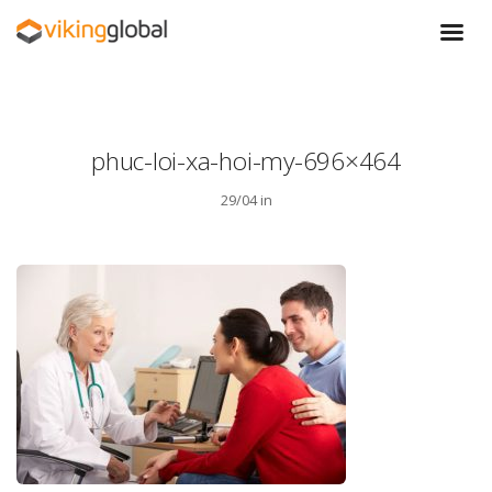
phuc-loi-xa-hoi-my-696×464
29/04 in