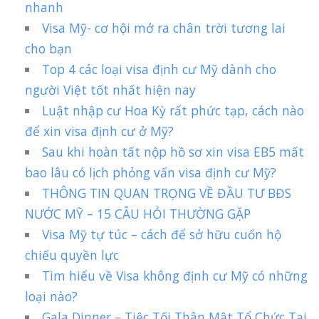
nhanh
Visa Mỹ- cơ hội mở ra chân trời tương lai
cho bạn
Top 4 các loại visa định cư Mỹ dành cho
người Việt tốt nhất hiện nay
Luật nhập cư Hoa Kỳ rất phức tạp, cách nào
để xin visa định cư ở Mỹ?
Sau khi hoàn tất nộp hồ sơ xin visa EB5 mất
bao lâu có lịch phỏng vấn visa định cư Mỹ?
THÔNG TIN QUAN TRỌNG VỀ ĐẦU TƯ BĐS
NƯỚC MỸ – 15 CÂU HỎI THƯỜNG GẶP
Visa Mỹ tự túc – cách để sở hữu cuốn hộ
chiếu quyền lực
Tìm hiểu về Visa không định cư Mỹ có những
loại nào?
Gala Dinner – Tiệc Tối Thân Mật Tổ Chức Tại