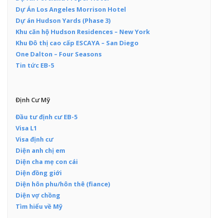
Dự Án Los Angeles Morrison Hotel
Dự án Hudson Yards (Phase 3)
Khu căn hộ Hudson Residences – New York
Khu Đô thị cao cấp ESCAYA – San Diego
One Dalton – Four Seasons
Tin tức EB-5
Định Cư Mỹ
Đầu tư định cư EB-5
Visa L1
Visa định cư
Diện anh chị em
Diện cha mẹ con cái
Diện đồng giới
Diện hôn phu/hôn thê (fiance)
Diện vợ chồng
Tìm hiểu về Mỹ