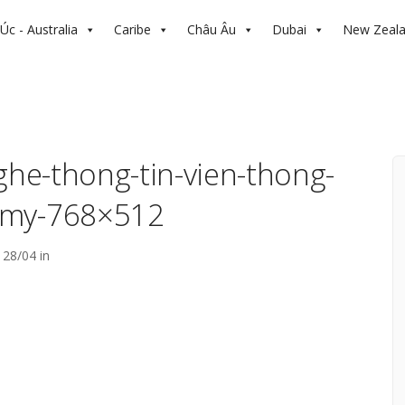
Úc - Australia
Caribe
Châu Âu
Dubai
New Zeal
e-thong-tin-vien-thong-
-my-768×512
28/04 in