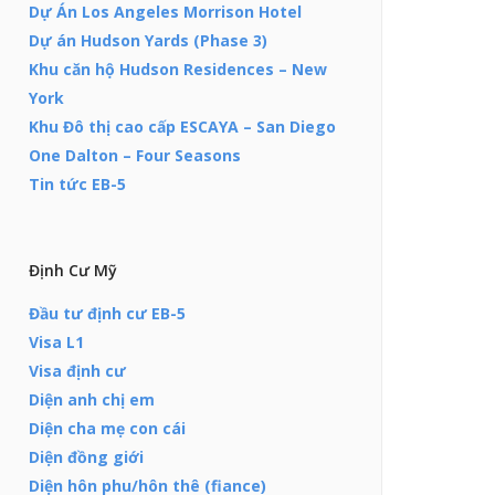
Dự Án Los Angeles Morrison Hotel
Dự án Hudson Yards (Phase 3)
Khu căn hộ Hudson Residences – New
York
Khu Đô thị cao cấp ESCAYA – San Diego
One Dalton – Four Seasons
Tin tức EB-5
Định Cư Mỹ
Đầu tư định cư EB-5
Visa L1
Visa định cư
Diện anh chị em
Diện cha mẹ con cái
Diện đồng giới
Diện hôn phu/hôn thê (fiance)