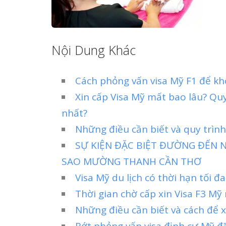
Nội Dung Khác
Cách phỏng vấn visa Mỹ F1 để khô
Xin cấp Visa Mỹ mất bao lâu? Qu
nhất?
Những điều cần biết và quy trìn
SỰ KIỆN ĐẶC BIỆT ĐƯỜNG ĐẾN N
SAO MƯỜNG THANH CẦN THƠ
Visa Mỹ du lịch có thời hạn tối đa
Thời gian chờ cấp xin Visa F3 Mỹ
Những điều cần biết và cách để x
Rớt phỏng vấn visa định cư Mỹ đã