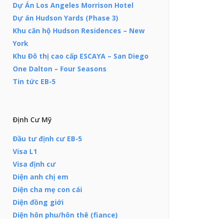
Dự Án Los Angeles Morrison Hotel
Dự án Hudson Yards (Phase 3)
Khu căn hộ Hudson Residences – New
York
Khu Đô thị cao cấp ESCAYA – San Diego
One Dalton – Four Seasons
Tin tức EB-5
Định Cư Mỹ
Đầu tư định cư EB-5
Visa L1
Visa định cư
Diện anh chị em
Diện cha mẹ con cái
Diện đồng giới
Diện hôn phu/hôn thê (fiance)