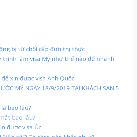
ng bị từ chối cấp đơn thị thực
y trình làm visa Mỹ như thế nào để nhanh
h để xin được visa Anh Quốc
ƯỚC MỸ NGÀY 18/9/2019 TẠI KHÁCH SẠN 5
 là bao lâu?
 mất bao lâu?
in được visa Úc
 “tận số”? Có cách nào khắc phục?