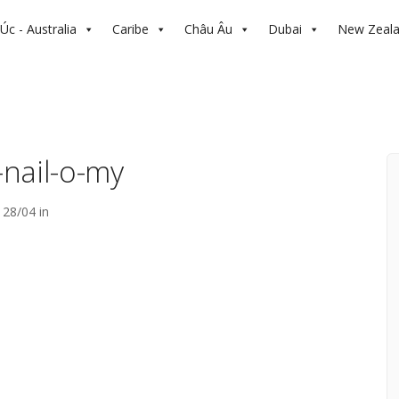
Úc - Australia
Caribe
Châu Âu
Dubai
New Zeal
nail-o-my
28/04 in