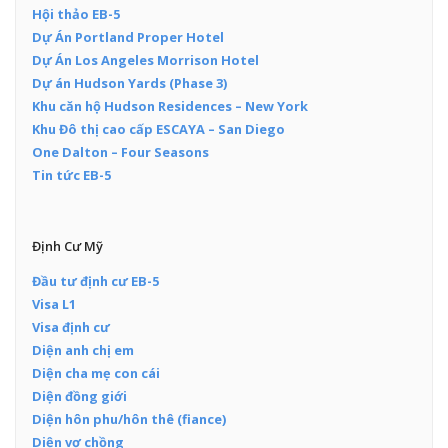
Hội thảo EB-5
Dự Án Portland Proper Hotel
Dự Án Los Angeles Morrison Hotel
Dự án Hudson Yards (Phase 3)
Khu căn hộ Hudson Residences – New York
Khu Đô thị cao cấp ESCAYA – San Diego
One Dalton – Four Seasons
Tin tức EB-5
Định Cư Mỹ
Đầu tư định cư EB-5
Visa L1
Visa định cư
Diện anh chị em
Diện cha mẹ con cái
Diện đồng giới
Diện hôn phu/hôn thê (fiance)
Diện vợ chồng