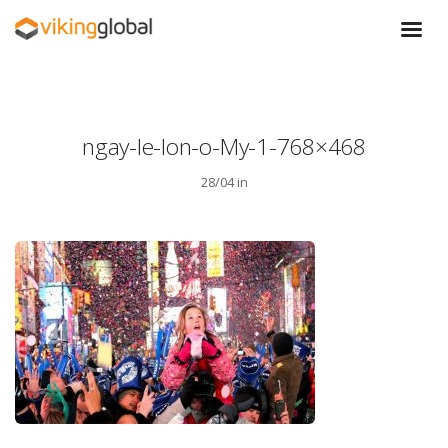
ngay-le-lon-o-My-1-768×468
28/04 in