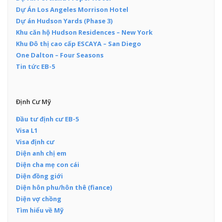
Dự Án Los Angeles Morrison Hotel
Dự án Hudson Yards (Phase 3)
Khu căn hộ Hudson Residences – New York
Khu Đô thị cao cấp ESCAYA – San Diego
One Dalton – Four Seasons
Tin tức EB-5
Định Cư Mỹ
Đầu tư định cư EB-5
Visa L1
Visa định cư
Diện anh chị em
Diện cha mẹ con cái
Diện đồng giới
Diện hôn phu/hôn thê (fiance)
Diện vợ chồng
Tìm hiểu về Mỹ