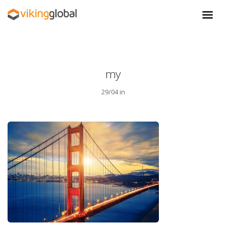
my
29/04 in