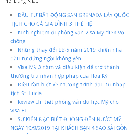
Nội Dung Khác
ĐẦU TƯ BẤT ĐỘNG SẢN GRENADA LẤY QUỐC
TỊCH CHO CẢ GIA ĐÌNH 3 THẾ HỆ
Kinh nghiệm đi phỏng vấn Visa Mỹ diện vợ
chồng
Những thay đổi EB-5 năm 2019 khiến nhà
đầu tư đứng ngồi không yên
Visa Mỹ 3 năm và điều kiện để trở thành
thường trú nhân hợp pháp của Hoa Kỳ
Điều cần biết về chương trình đầu tư nhập
tịch St. Lucia
Review chi tiết phỏng vấn du học Mỹ cho
visa F1
SỰ KIỆN ĐẶC BIỆT ĐƯỜNG ĐẾN NƯỚC MỸ
NGÀY 19/9/2019 TẠI KHÁCH SẠN 4 SAO SÀI GÒN