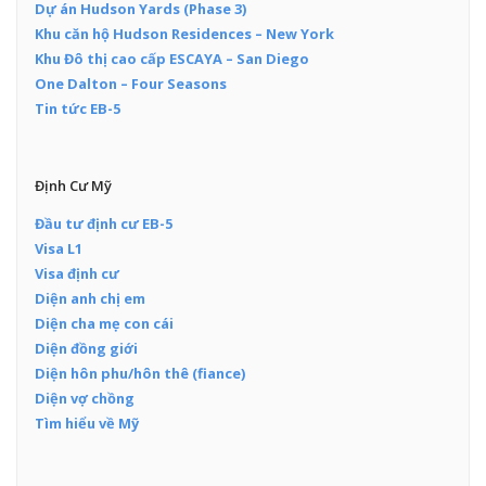
Dự án Hudson Yards (Phase 3)
Khu căn hộ Hudson Residences – New York
Khu Đô thị cao cấp ESCAYA – San Diego
One Dalton – Four Seasons
Tin tức EB-5
Định Cư Mỹ
Đầu tư định cư EB-5
Visa L1
Visa định cư
Diện anh chị em
Diện cha mẹ con cái
Diện đồng giới
Diện hôn phu/hôn thê (fiance)
Diện vợ chồng
Tìm hiểu về Mỹ