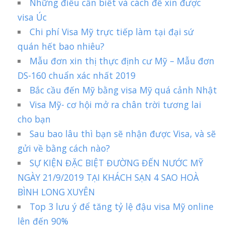
Những điều cần biết và cách để xin được
visa Úc
Chi phí Visa Mỹ trực tiếp làm tại đại sứ
quán hết bao nhiêu?
Mẫu đơn xin thị thực định cư Mỹ – Mẫu đơn
DS-160 chuẩn xác nhất 2019
Bắc cầu đến Mỹ bằng visa Mỹ quá cảnh Nhật
Visa Mỹ- cơ hội mở ra chân trời tương lai
cho bạn
Sau bao lâu thì bạn sẽ nhận được Visa, và sẽ
gửi về bằng cách nào?
SỰ KIỆN ĐẶC BIỆT ĐƯỜNG ĐẾN NƯỚC MỸ
NGÀY 21/9/2019 TẠI KHÁCH SẠN 4 SAO HOÀ
BÌNH LONG XUYÊN
Top 3 lưu ý để tăng tỷ lệ đậu visa Mỹ online
lên đến 90%