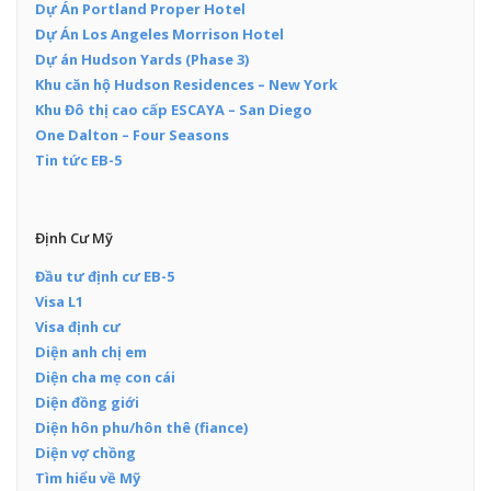
Dự Án Portland Proper Hotel
Dự Án Los Angeles Morrison Hotel
Dự án Hudson Yards (Phase 3)
Khu căn hộ Hudson Residences – New York
Khu Đô thị cao cấp ESCAYA – San Diego
One Dalton – Four Seasons
Tin tức EB-5
Định Cư Mỹ
Đầu tư định cư EB-5
Visa L1
Visa định cư
Diện anh chị em
Diện cha mẹ con cái
Diện đồng giới
Diện hôn phu/hôn thê (fiance)
Diện vợ chồng
Tìm hiểu về Mỹ