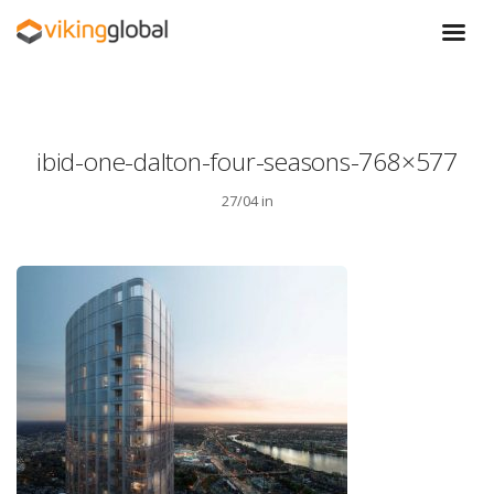
ibid-one-dalton-four-seasons-768×577
27/04 in