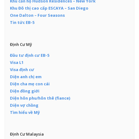
Khu căn hộ Hudson Residences – New York
Khu Đô thị cao cấp ESCAYA – San Diego
One Dalton – Four Seasons
Tin tức EB-5
Định Cư Mỹ
Đầu tư định cư EB-5
Visa L1
Visa định cư
Diện anh chị em
Diện cha mẹ con cái
Diện đồng giới
Diện hôn phu/hôn thê (fiance)
Diện vợ chồng
Tìm hiểu về Mỹ
Định Cư Malaysia