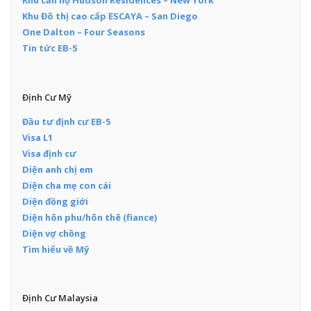
Khu căn hộ Hudson Residences – New York
Khu Đô thị cao cấp ESCAYA – San Diego
One Dalton – Four Seasons
Tin tức EB-5
Định Cư Mỹ
Đầu tư định cư EB-5
Visa L1
Visa định cư
Diện anh chị em
Diện cha mẹ con cái
Diện đồng giới
Diện hôn phu/hôn thê (fiance)
Diện vợ chồng
Tìm hiểu về Mỹ
Định Cư Malaysia