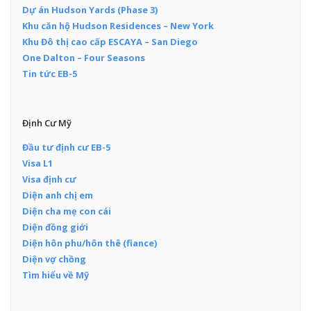
Dự án Hudson Yards (Phase 3)
Khu căn hộ Hudson Residences – New York
Khu Đô thị cao cấp ESCAYA – San Diego
One Dalton – Four Seasons
Tin tức EB-5
Định Cư Mỹ
Đầu tư định cư EB-5
Visa L1
Visa định cư
Diện anh chị em
Diện cha mẹ con cái
Diện đồng giới
Diện hôn phu/hôn thê (fiance)
Diện vợ chồng
Tìm hiểu về Mỹ