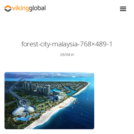
forest-city-malaysia-768×489-1
26/04 in