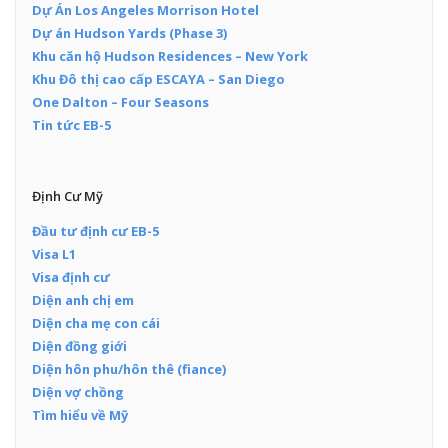
Dự Án Los Angeles Morrison Hotel
Dự án Hudson Yards (Phase 3)
Khu căn hộ Hudson Residences – New York
Khu Đô thị cao cấp ESCAYA – San Diego
One Dalton – Four Seasons
Tin tức EB-5
Định Cư Mỹ
Đầu tư định cư EB-5
Visa L1
Visa định cư
Diện anh chị em
Diện cha mẹ con cái
Diện đồng giới
Diện hôn phu/hôn thê (fiance)
Diện vợ chồng
Tìm hiểu về Mỹ