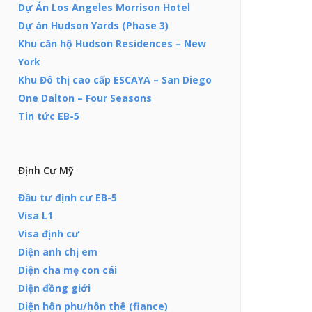
Dự Án Los Angeles Morrison Hotel
Dự án Hudson Yards (Phase 3)
Khu căn hộ Hudson Residences – New
York
Khu Đô thị cao cấp ESCAYA – San Diego
One Dalton – Four Seasons
Tin tức EB-5
Định Cư Mỹ
Đầu tư định cư EB-5
Visa L1
Visa định cư
Diện anh chị em
Diện cha mẹ con cái
Diện đồng giới
Diện hôn phu/hôn thê (fiance)