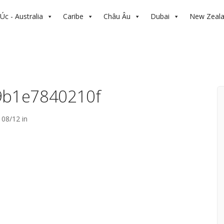
Úc - Australia
Caribe
Châu Âu
Dubai
New Zeal
9b1e7840210f
08/12 in