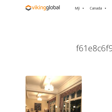
Mỹ
Canada
f61e8c6f