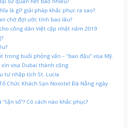
 đại sứ quán hết bao nhiêu?
ĩa là gì? giải pháp khắc phục ra sao?
ian chờ đợi ước tính bao lâu?
 cho công dân Việt cập nhật năm 2019
g?
êu?
t trong buổi phỏng vấn – “bao đậu” visa Mỹ.
 xin visa Dubai thành công
 tư nhập tịch St. Lucia
t Tổ Chức Khách Sạn Novotel Đà Nẵng ngày
 “tận số”? Có cách nào khắc phục?