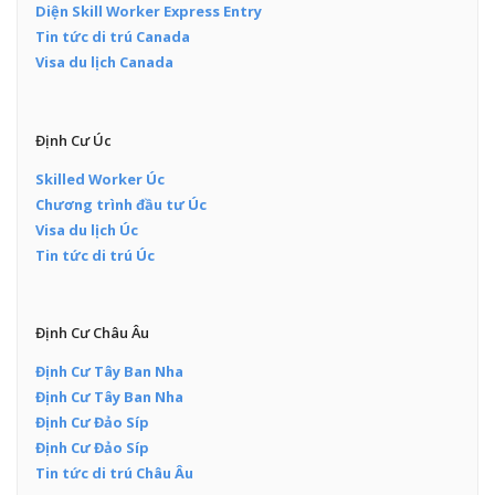
Diện Skill Worker Express Entry
Tin tức di trú Canada
Visa du lịch Canada
Định Cư Úc
Skilled Worker Úc
Chương trình đầu tư Úc
Visa du lịch Úc
Tin tức di trú Úc
Định Cư Châu Âu
Định Cư Tây Ban Nha
Định Cư Tây Ban Nha
Định Cư Đảo Síp
Định Cư Đảo Síp
Tin tức di trú Châu Âu