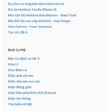
Dự Án Los Angeles Morrison Hotel
Dự án Hudson Yards (Phase 3)
Khu căn hộ Hudson Residences – New York
Khu Đô thị cao cấp ESCAYA – San Diego
One Dalton – Four Seasons
Tin tức EB-5
Định Cư Mỹ
Đầu tư định cư EB-5
Visa L1
Visa định cư
Diện anh chị em
Diện cha mẹ con cái
Diện đồng giới
Diện hôn phu/hôn thê (fiance)
Diện vợ chồng
Tìm hiểu về Mỹ