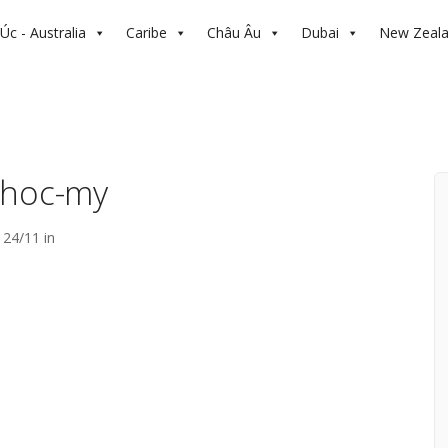
Úc - Australia
Caribe
Châu Âu
Dubai
New Zeal
-hoc-my
24/11 in