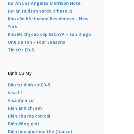
Dự Án Los Angeles Morrison Hotel
Dự án Hudson Yards (Phase 3)
Khu căn hộ Hudson Residences – New
York
Khu Đô thị cao cấp ESCAYA – San Diego
One Dalton – Four Seasons
Tin tức EB-5
Định Cư Mỹ
Đầu tư định cư EB-5
Visa L1
Visa định cư
Diện anh chị em
Diện cha mẹ con cái
Diện đồng giới
Diện hôn phu/hôn thê (fiance)