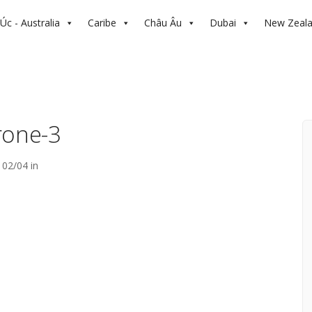
Úc - Australia
Caribe
Châu Âu
Dubai
New Zeal
rone-3
02/04 in