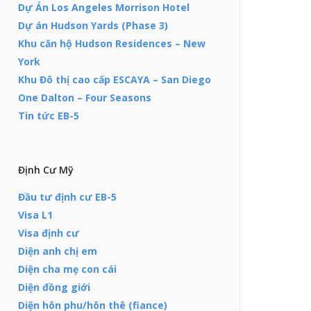
Dự Án Los Angeles Morrison Hotel
Dự án Hudson Yards (Phase 3)
Khu căn hộ Hudson Residences – New
York
Khu Đô thị cao cấp ESCAYA – San Diego
One Dalton – Four Seasons
Tin tức EB-5
Định Cư Mỹ
Đầu tư định cư EB-5
Visa L1
Visa định cư
Diện anh chị em
Diện cha mẹ con cái
Diện đồng giới
Diện hôn phu/hôn thê (fiance)