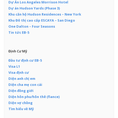
Dự Án Los Angeles Morrison Hotel
Dự án Hudson Yards (Phase 3)
Khu căn hộ Hudson Residences – New York
Khu Đô thị cao cấp ESCAYA – San Diego
One Dalton – Four Seasons
Tin tức EB-5
Định Cư Mỹ
Đầu tư định cư EB-5
Visa L1
Visa định cư
Diện anh chị em
Diện cha mẹ con cái
Diện đồng giới
Diện hôn phu/hôn thê (fiance)
Diện vợ chồng
Tìm hiểu về Mỹ