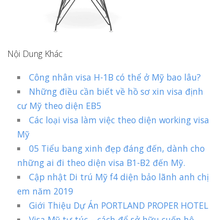
Nội Dung Khác
Công nhân visa H-1B có thể ở Mỹ bao lâu?
Những điều cần biết về hồ sơ xin visa định
cư Mỹ theo diện EB5
Các loại visa làm việc theo diện working visa
Mỹ
05 Tiểu bang xinh đẹp đáng đến, dành cho
những ai đi theo diện visa B1-B2 đến Mỹ.
Cập nhật Di trú Mỹ f4 diện bảo lãnh anh chị
em năm 2019
Giới Thiệu Dự Án PORTLAND PROPER HOTEL
Visa Mỹ tự túc – cách để sở hữu cuốn hộ