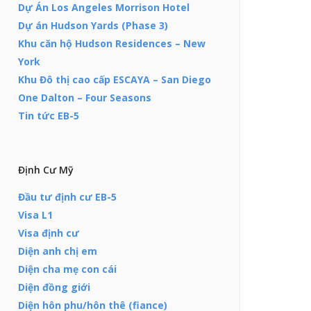
Dự Án Los Angeles Morrison Hotel
Dự án Hudson Yards (Phase 3)
Khu căn hộ Hudson Residences – New
York
Khu Đô thị cao cấp ESCAYA – San Diego
One Dalton – Four Seasons
Tin tức EB-5
Định Cư Mỹ
Đầu tư định cư EB-5
Visa L1
Visa định cư
Diện anh chị em
Diện cha mẹ con cái
Diện đồng giới
Diện hôn phu/hôn thê (fiance)