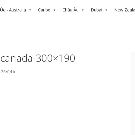
Úc - Australia
Caribe
Châu Âu
Dubai
New Zeal
-canada-300×190
26/04 in