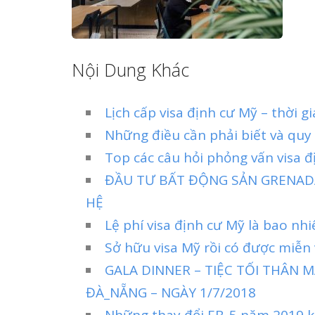
Nội Dung Khác
Lịch cấp visa định cư Mỹ – thời g
Những điều cần phải biết và quy 
Top các câu hỏi phỏng vấn visa đ
ĐẦU TƯ BẤT ĐỘNG SẢN GRENADA
HỆ
Lệ phí visa định cư Mỹ là bao nhi
Sở hữu visa Mỹ rồi có được miễn 
GALA DINNER – TIỆC TỐI THÂN
ĐÀ_NẴNG – NGÀY 1/7/2018
Những thay đổi EB-5 năm 2019 k