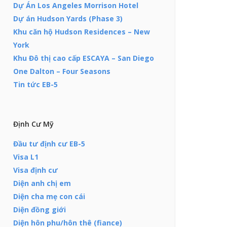
Dự Án Los Angeles Morrison Hotel
Dự án Hudson Yards (Phase 3)
Khu căn hộ Hudson Residences – New
York
Khu Đô thị cao cấp ESCAYA – San Diego
One Dalton – Four Seasons
Tin tức EB-5
Định Cư Mỹ
Đầu tư định cư EB-5
Visa L1
Visa định cư
Diện anh chị em
Diện cha mẹ con cái
Diện đồng giới
Diện hôn phu/hôn thê (fiance)