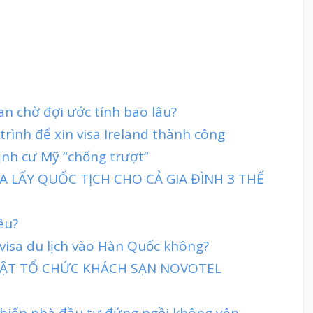
ian chờ đợi ước tính bao lâu?
trình để xin visa Ireland thành công
ịnh cư Mỹ “chống trượt”
 LẤY QUỐC TỊCH CHO CẢ GIA ĐÌNH 3 THẾ
êu?
visa du lịch vào Hàn Quốc không?
 MẬT TỔ CHỨC KHÁCH SẠN NOVOTEL
hiến nhà đầu tư đứng ngồi không yên