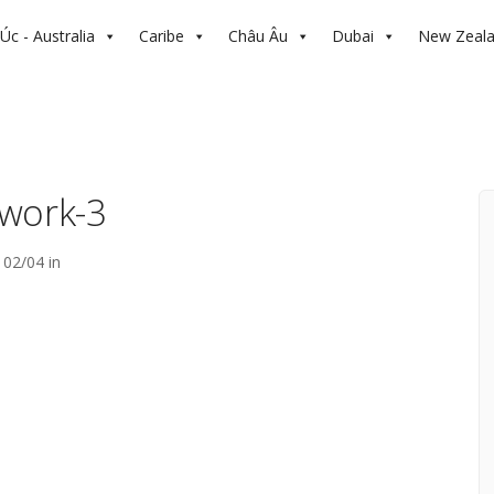
Úc - Australia
Caribe
Châu Âu
Dubai
New Zeal
work-3
02/04 in