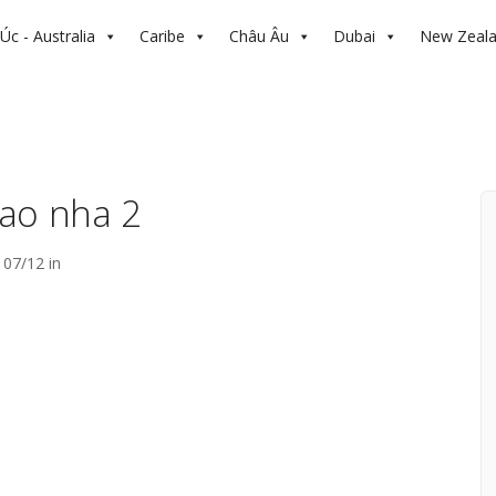
Úc - Australia
Caribe
Châu Âu
Dubai
New Zeal
ao nha 2
07/12 in