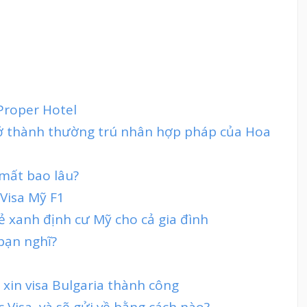
Proper Hotel
rở thành thường trú nhân hợp pháp của Hoa
 mất bao lâu?
 Visa Mỹ F1
ẻ xanh định cư Mỹ cho cả gia đình
bạn nghĩ?
 xin visa Bulgaria thành công
 Visa, và sẽ gửi về bằng cách nào?