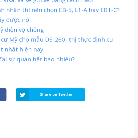
h nhân thì nên chọn EB-5, L1-A hay EB1-C?
lấy được nó
ỹ diện vợ chồng
h cư Mỹ cho mẫu DS-260- thị thực định cư
ot nhất hiện nay
 đại sứ quán hết bao nhiêu?
Share on Twitter