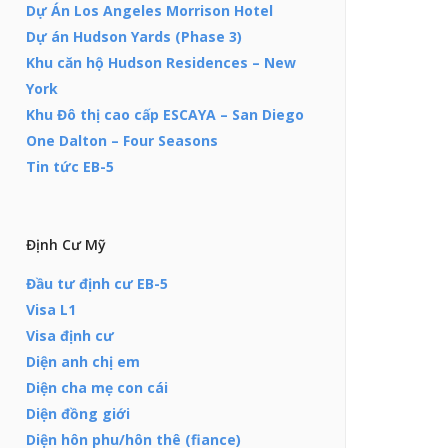
Dự Án Los Angeles Morrison Hotel
Dự án Hudson Yards (Phase 3)
Khu căn hộ Hudson Residences – New
York
Khu Đô thị cao cấp ESCAYA – San Diego
One Dalton – Four Seasons
Tin tức EB-5
Định Cư Mỹ
Đầu tư định cư EB-5
Visa L1
Visa định cư
Diện anh chị em
Diện cha mẹ con cái
Diện đồng giới
Diện hôn phu/hôn thê (fiance)