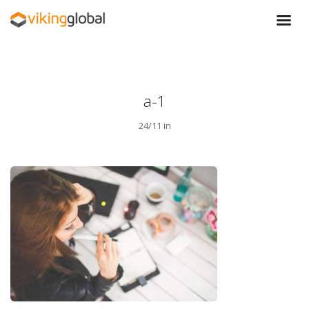
a-1
24/11 in