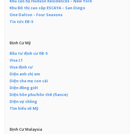
Khu căn hộ Hudson Residences – New York
Khu Đô thị cao cấp ESCAYA – San Diego
One Dalton – Four Seasons
Tin tức EB-5
Định Cư Mỹ
Đầu tư định cư EB-5
Visa L1
Visa định cư
Diện anh chị em
Diện cha mẹ con cái
Diện đồng giới
Diện hôn phu/hôn thê (fiance)
Diện vợ chồng
Tìm hiểu về Mỹ
Định Cư Malaysia