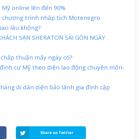
sa Mỹ online lên đến 90%
g chương trình nhập tịch Motenegro
 bao lâu không?
 KHÁCH SẠN SHERATON SÀI GÒN NGÀY
 chấp thuận mấy ngày có?
 định cư Mỹ theo diện lao động chuyên môn-
 kháng di dân diện bảo lãnh gia đình cập
Share on Twitter