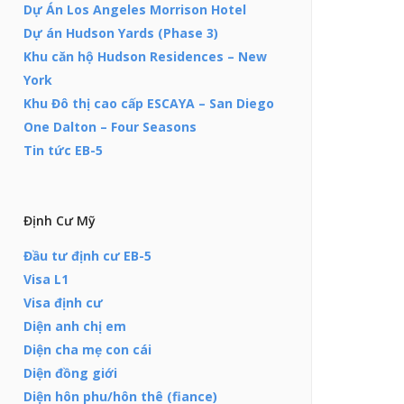
Dự Án Los Angeles Morrison Hotel
Dự án Hudson Yards (Phase 3)
Khu căn hộ Hudson Residences – New
York
Khu Đô thị cao cấp ESCAYA – San Diego
One Dalton – Four Seasons
Tin tức EB-5
Định Cư Mỹ
Đầu tư định cư EB-5
Visa L1
Visa định cư
Diện anh chị em
Diện cha mẹ con cái
Diện đồng giới
Diện hôn phu/hôn thê (fiance)