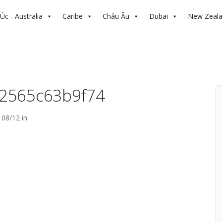
Úc - Australia
Caribe
Châu Âu
Dubai
New Zeal
2565c63b9f74
08/12 in