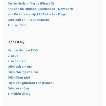
Dự án Hudson Yards (Phase 3)
Khu căn hộ Hudson Residences – New York
Khu Đô thị cao cấp ESCAYA – San Diego
One Dalton – Four Seasons
Tin tức EB-5
Định Cư Mỹ
Đầu tư định cư EB-5
Visa L1
Visa định cư
Diện anh chị em
Diện cha mẹ con cái
Diện đồng giới
Diện hôn phu/hôn thê (fiance)
Diện vợ chồng
Tìm hiểu về Mỹ