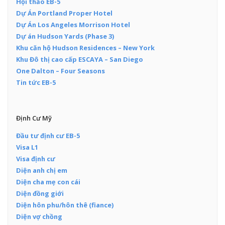
Hội thảo EB-5
Dự Án Portland Proper Hotel
Dự Án Los Angeles Morrison Hotel
Dự án Hudson Yards (Phase 3)
Khu căn hộ Hudson Residences – New York
Khu Đô thị cao cấp ESCAYA – San Diego
One Dalton – Four Seasons
Tin tức EB-5
Định Cư Mỹ
Đầu tư định cư EB-5
Visa L1
Visa định cư
Diện anh chị em
Diện cha mẹ con cái
Diện đồng giới
Diện hôn phu/hôn thê (fiance)
Diện vợ chồng