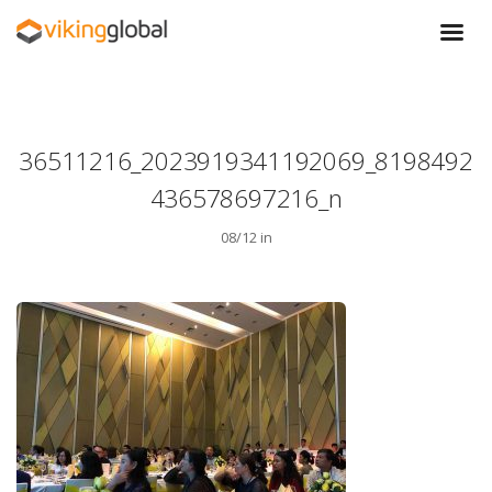
36511216_2023919341192069_8198492
436578697216_n
08/12 in