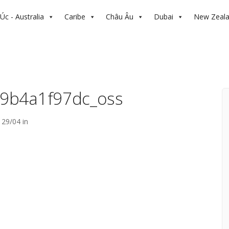
Úc - Australia
Caribe
Châu Âu
Dubai
New Zeal
9b4a1f97dc_oss
29/04 in