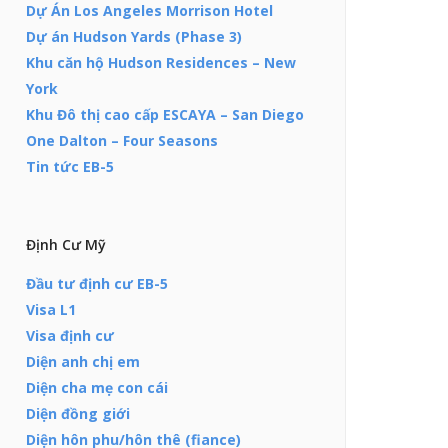
Dự Án Los Angeles Morrison Hotel
Dự án Hudson Yards (Phase 3)
Khu căn hộ Hudson Residences – New
York
Khu Đô thị cao cấp ESCAYA – San Diego
One Dalton – Four Seasons
Tin tức EB-5
Định Cư Mỹ
Đầu tư định cư EB-5
Visa L1
Visa định cư
Diện anh chị em
Diện cha mẹ con cái
Diện đồng giới
Diện hôn phu/hôn thê (fiance)