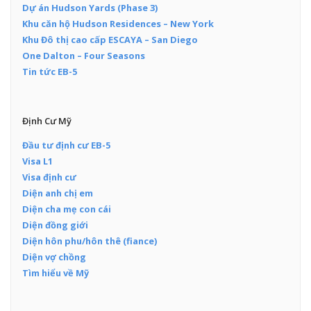
Dự án Hudson Yards (Phase 3)
Khu căn hộ Hudson Residences – New York
Khu Đô thị cao cấp ESCAYA – San Diego
One Dalton – Four Seasons
Tin tức EB-5
Định Cư Mỹ
Đầu tư định cư EB-5
Visa L1
Visa định cư
Diện anh chị em
Diện cha mẹ con cái
Diện đồng giới
Diện hôn phu/hôn thê (fiance)
Diện vợ chồng
Tìm hiểu về Mỹ