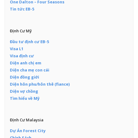
One Dalton – Four Seasons
Tin tức EB-5
Định Cư Mỹ
Đầu tư định cư EB-5
Visa L1
Visa định cư
Diện anh chị em
Diện cha mẹ con cái
Diện đồng giới
Diện hôn phu/hôn thê (fiance)
Diện vợ chồng
Tìm hiểu về Mỹ
Định Cư Malaysia
Dự Án Forest City
Chính Sách