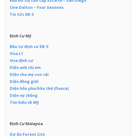
Khu Đô thị cao cấp ESCAYA – San Diego
One Dalton – Four Seasons
Tin tức EB-5
Định Cư Mỹ
Đầu tư định cư EB-5
Visa L1
Visa định cư
Diện anh chị em
Diện cha mẹ con cái
Diện đồng giới
Diện hôn phu/hôn thê (fiance)
Diện vợ chồng
Tìm hiểu về Mỹ
Định Cư Malaysia
Dự Án Forest City