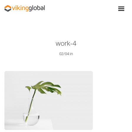
work-4
02/04 in