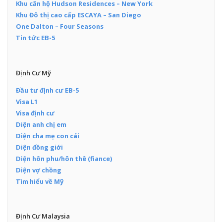
Khu căn hộ Hudson Residences – New York
Khu Đô thị cao cấp ESCAYA – San Diego
One Dalton – Four Seasons
Tin tức EB-5
Định Cư Mỹ
Đầu tư định cư EB-5
Visa L1
Visa định cư
Diện anh chị em
Diện cha mẹ con cái
Diện đồng giới
Diện hôn phu/hôn thê (fiance)
Diện vợ chồng
Tìm hiểu về Mỹ
Định Cư Malaysia