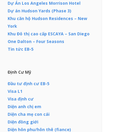
Dự Án Los Angeles Morrison Hotel
Dự án Hudson Yards (Phase 3)
Khu căn hộ Hudson Residences – New
York
Khu Đô thị cao cấp ESCAYA – San Diego
One Dalton – Four Seasons
Tin tức EB-5
Định Cư Mỹ
Đầu tư định cư EB-5
Visa L1
Visa định cư
Diện anh chị em
Diện cha mẹ con cái
Diện đồng giới
Diện hôn phu/hôn thê (fiance)