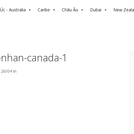
Úc - Australia
Caribe
Châu Âu
Dubai
New Zeal
-nhan-canada-1
26/04 in