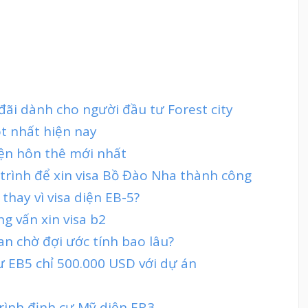
đãi dành cho người đầu tư Forest city
ot nhất hiện nay
iện hôn thê mới nhất
 trình để xin visa Bồ Đào Nha thành công
thay vì visa diện EB-5?
ng vấn xin visa b2
ian chờ đợi ước tính bao lâu?
ư EB5 chỉ 500.000 USD với dự án
rình định cư Mỹ diện EB3