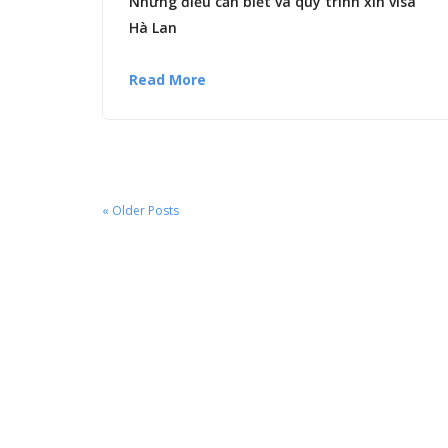
Những điều cần biết và quy trình xin visa
Hà Lan
Read More
« Older Posts