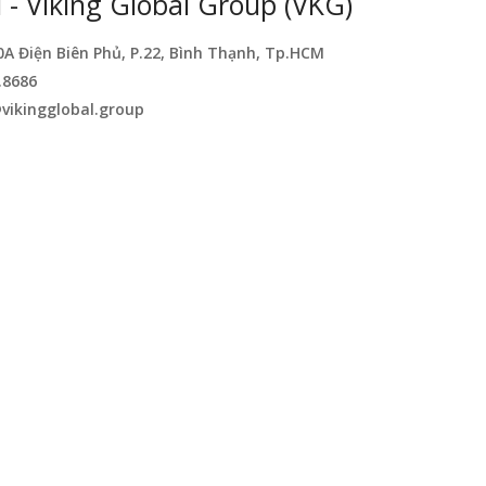
- Viking Global Group (VKG)
0A Điện Biên Phủ, P.22, Bình Thạnh, Tp.HCM
.8686
vikingglobal.group