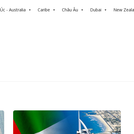
Úc - Australia
Caribe
Châu Âu
Dubai
New Zeal