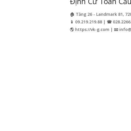
Định Cư Toàn Cầu 
🏠 Tầng 26 - Landmark 81, 72
📱 09.219.219.88 | ☎ 028.2266
🌎 https://vk-g.com | 📧
info@