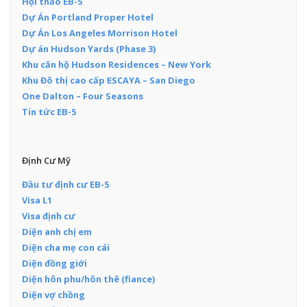
Hội thảo EB-5
Dự Án Portland Proper Hotel
Dự Án Los Angeles Morrison Hotel
Dự án Hudson Yards (Phase 3)
Khu căn hộ Hudson Residences – New York
Khu Đô thị cao cấp ESCAYA – San Diego
One Dalton – Four Seasons
Tin tức EB-5
Định Cư Mỹ
Đầu tư định cư EB-5
Visa L1
Visa định cư
Diện anh chị em
Diện cha mẹ con cái
Diện đồng giới
Diện hôn phu/hôn thê (fiance)
Diện vợ chồng