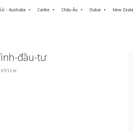
Úc - Australia
Caribe
Châu Âu
Dubai
New Zeal
ình-đầu-tư
07/12 in