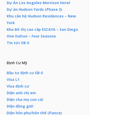
Dự Án Los Angeles Morrison Hotel
Dự án Hudson Yards (Phase 3)
Khu căn hộ Hudson Residences – New
York
Khu Đô thị cao cấp ESCAYA – San Diego
One Dalton – Four Seasons
Tin tức EB-5
Định Cư Mỹ
Đầu tư định cư EB-5
Visa L1
Visa định cư
Diện anh chị em
Diện cha mẹ con cái
Diện đồng giới
Diện hôn phu/hôn thê (fiance)