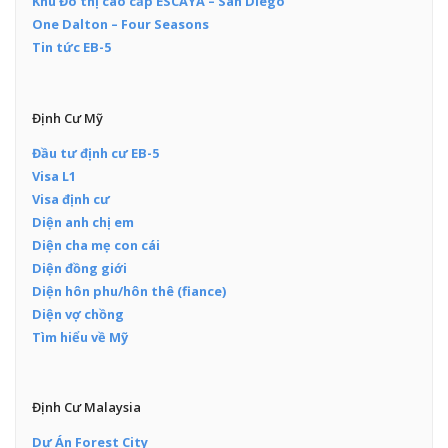
Khu Đô thị cao cấp ESCAYA – San Diego
One Dalton – Four Seasons
Tin tức EB-5
Định Cư Mỹ
Đầu tư định cư EB-5
Visa L1
Visa định cư
Diện anh chị em
Diện cha mẹ con cái
Diện đồng giới
Diện hôn phu/hôn thê (fiance)
Diện vợ chồng
Tìm hiểu về Mỹ
Định Cư Malaysia
Dự Án Forest City