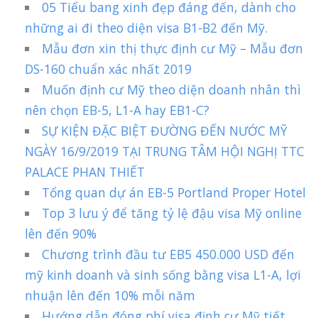
05 Tiểu bang xinh đẹp đáng đến, dành cho
những ai đi theo diện visa B1-B2 đến Mỹ.
Mẫu đơn xin thị thực định cư Mỹ – Mẫu đơn
DS-160 chuẩn xác nhất 2019
Muốn định cư Mỹ theo diện doanh nhân thì
nên chọn EB-5, L1-A hay EB1-C?
SỰ KIỆN ĐẶC BIỆT ĐƯỜNG ĐẾN NƯỚC MỸ
NGÀY 16/9/2019 TẠI TRUNG TÂM HỘI NGHỊ TTC
PALACE PHAN THIẾT
Tổng quan dự án EB-5 Portland Proper Hotel
Top 3 lưu ý để tăng tỷ lệ đậu visa Mỹ online
lên đến 90%
Chương trình đầu tư EB5 450.000 USD đến
mỹ kinh doanh và sinh sống bằng visa L1-A, lợi
nhuận lên đến 10% mỗi năm
Hướng dẫn đóng phí visa định cư Mỹ tiết