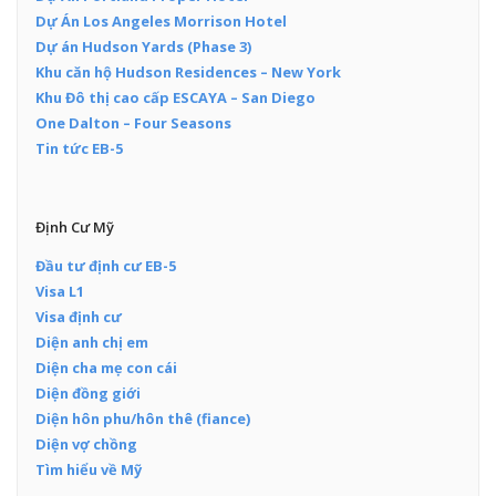
Dự Án Los Angeles Morrison Hotel
Dự án Hudson Yards (Phase 3)
Khu căn hộ Hudson Residences – New York
Khu Đô thị cao cấp ESCAYA – San Diego
One Dalton – Four Seasons
Tin tức EB-5
Định Cư Mỹ
Đầu tư định cư EB-5
Visa L1
Visa định cư
Diện anh chị em
Diện cha mẹ con cái
Diện đồng giới
Diện hôn phu/hôn thê (fiance)
Diện vợ chồng
Tìm hiểu về Mỹ