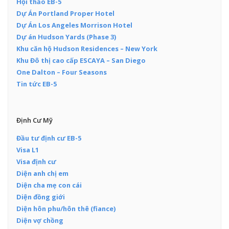
Hội thảo EB-5
Dự Án Portland Proper Hotel
Dự Án Los Angeles Morrison Hotel
Dự án Hudson Yards (Phase 3)
Khu căn hộ Hudson Residences – New York
Khu Đô thị cao cấp ESCAYA – San Diego
One Dalton – Four Seasons
Tin tức EB-5
Định Cư Mỹ
Đầu tư định cư EB-5
Visa L1
Visa định cư
Diện anh chị em
Diện cha mẹ con cái
Diện đồng giới
Diện hôn phu/hôn thê (fiance)
Diện vợ chồng