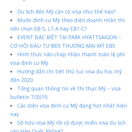
Du lịch đến Mỹ cần có visa như thế nào?
Muốn định cư Mỹ theo diện doanh nhân thì
nên chọn EB-5, L1-A hay EB1-C?
EVENT ĐẶC BIỆT TẠI PARK HYATTSAIGON –
CƠ HỘI ĐẦU TƯ BĐS THƯƠNG MẠI MỸ EB5
Hình thức nào chấp nhận thanh toán lệ phí
visa định cư Mỹ
Hướng dẫn chi tiết thủ tục visa du học mỹ
đến 2020
Tổng quan thông tin về thị thực Mỹ – visa
bulletin 7/2019
Các diện visa định cư Mỹ đang hot nhất hiện
nay
Sở hữu visa Mỹ rồi có được miễn visa du lịch
vào Hàn Quốc không?