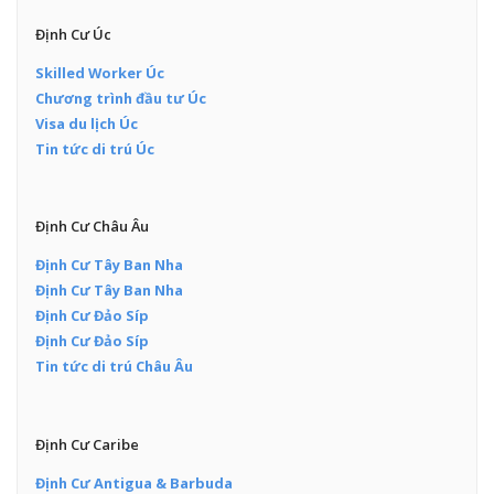
Định Cư Úc
Skilled Worker Úc
Chương trình đầu tư Úc
Visa du lịch Úc
Tin tức di trú Úc
Định Cư Châu Âu
Định Cư Tây Ban Nha
Định Cư Tây Ban Nha
Định Cư Đảo Síp
Định Cư Đảo Síp
Tin tức di trú Châu Âu
Định Cư Caribe
Định Cư Antigua & Barbuda