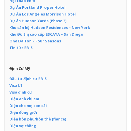
Hội thảo EB-5
Dự Án Portland Proper Hotel
Dự Án Los Angeles Morrison Hotel
Dự án Hudson Yards (Phase 3)
Khu căn hộ Hudson Residences – New York
Khu Đô thị cao cấp ESCAYA – San Diego
One Dalton – Four Seasons
Tin tức EB-5
Định Cư Mỹ
Đầu tư định cư EB-5
Visa L1
Visa định cư
Diện anh chị em
Diện cha mẹ con cái
Diện đồng giới
Diện hôn phu/hôn thê (fiance)
Diện vợ chồng