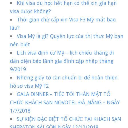
Khi visa du học hết hạn có thể xin gia hạn
visa được không?
Thời gian chờ cấp xin Visa F3 Mỹ mất bao
lâu?
Visa Mỹ là gì? Quyền lực của thị thực Mỹ bạn
nên biết
Lịch visa định cư Mỹ – lịch chiếu kháng di
dân diện bảo lãnh gia đình cập nhập tháng
9/2019
Những giấy tờ cần chuẩn bị để hoàn thiện
hồ sơ visa Mỹ F2
GALA DINNER – TIỆC TỐI THÂN MẬT TỔ
CHỨC KHÁCH SẠN NOVOTEL ĐÀ_NẴNG – NGÀY
1/7/2018
SỰ KIỆN ĐẶC BIỆT TỔ CHỨC TẠI KHÁCH SẠN
SHERATON SÀI GÒN NGÀY 12/12/2018