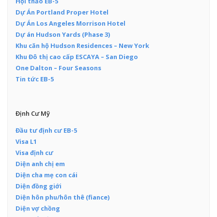
Hội thảo EB-5
Dự Án Portland Proper Hotel
Dự Án Los Angeles Morrison Hotel
Dự án Hudson Yards (Phase 3)
Khu căn hộ Hudson Residences – New York
Khu Đô thị cao cấp ESCAYA – San Diego
One Dalton – Four Seasons
Tin tức EB-5
Định Cư Mỹ
Đầu tư định cư EB-5
Visa L1
Visa định cư
Diện anh chị em
Diện cha mẹ con cái
Diện đồng giới
Diện hôn phu/hôn thê (fiance)
Diện vợ chồng