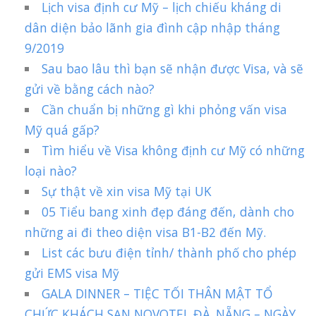
Lịch visa định cư Mỹ – lịch chiếu kháng di
dân diện bảo lãnh gia đình cập nhập tháng
9/2019
Sau bao lâu thì bạn sẽ nhận được Visa, và sẽ
gửi về bằng cách nào?
Cần chuẩn bị những gì khi phỏng vấn visa
Mỹ quá gấp?
Tìm hiểu về Visa không định cư Mỹ có những
loại nào?
Sự thật về xin visa Mỹ tại UK
05 Tiểu bang xinh đẹp đáng đến, dành cho
những ai đi theo diện visa B1-B2 đến Mỹ.
List các bưu điện tỉnh/ thành phố cho phép
gửi EMS visa Mỹ
GALA DINNER – TIỆC TỐI THÂN MẬT TỔ
CHỨC KHÁCH SẠN NOVOTEL ĐÀ_NẴNG – NGÀY