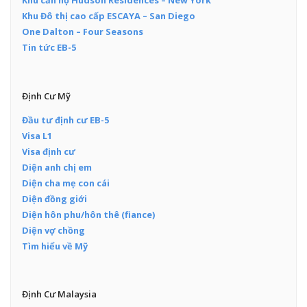
Khu căn hộ Hudson Residences – New York
Khu Đô thị cao cấp ESCAYA – San Diego
One Dalton – Four Seasons
Tin tức EB-5
Định Cư Mỹ
Đầu tư định cư EB-5
Visa L1
Visa định cư
Diện anh chị em
Diện cha mẹ con cái
Diện đồng giới
Diện hôn phu/hôn thê (fiance)
Diện vợ chồng
Tìm hiểu về Mỹ
Định Cư Malaysia