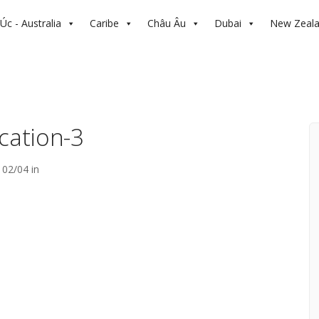
Úc - Australia
Caribe
Châu Âu
Dubai
New Zeal
cation-3
02/04 in