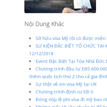
Nội Dung Khác
Sở hữu visa Mỹ rồi có được miễn 
SỰ KIỆN ĐẶC BIỆT TỔ CHỨC TẠI
12/12/2018
Event Đặc Biệt Tại Tòa Nhà Đức
Chương trình đầu tư EB5 600.000
thêm quốc tịch thứ 2 cho cả gia đìn
Sự thật về xin visa Mỹ tại UK
Chương trình định cư EB-5
Đóng nộp lệ phí visa đi mỹ bao n
Những giấy tờ cần chuẩn bị để h