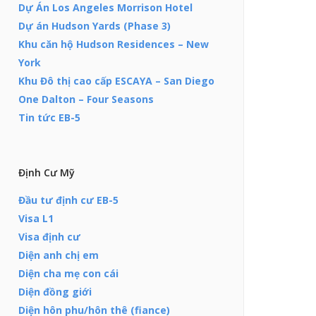
Dự Án Los Angeles Morrison Hotel
Dự án Hudson Yards (Phase 3)
Khu căn hộ Hudson Residences – New
York
Khu Đô thị cao cấp ESCAYA – San Diego
One Dalton – Four Seasons
Tin tức EB-5
Định Cư Mỹ
Đầu tư định cư EB-5
Visa L1
Visa định cư
Diện anh chị em
Diện cha mẹ con cái
Diện đồng giới
Diện hôn phu/hôn thê (fiance)