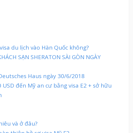
visa du lịch vào Hàn Quốc không?
 KHÁCH SẠN SHERATON SÀI GÒN NGÀY
 Deutsches Haus ngày 30/6/2018
 USD đến Mỹ an cư bằng visa E2 + sở hữu
h
hiêu và ở đâu?
oàn thiện hồ sơ visa Mỹ F2