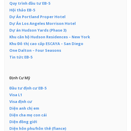
Quy trình đầu tư EB-5
Hội thảo EB-5
Dự Án Portland Proper Hotel
Dự Án Los Angeles Morrison Hotel
Dự án Hudson Yards (Phase 3)
Khu căn hộ Hudson Residences – New York
Khu Đô thị cao cấp ESCAYA – San Diego
One Dalton – Four Seasons
Tin tức EB-5
Định Cư Mỹ
Đầu tư định cư EB-5
Visa L1
Visa định cư
Diện anh chị em
Diện cha mẹ con cái
Diện đồng giới
Diện hôn phu/hôn thê (fiance)