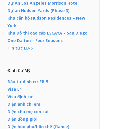
Dự Án Los Angeles Morrison Hotel
Dự án Hudson Yards (Phase 3)
Khu căn hộ Hudson Residences – New
York
Khu Đô thị cao cấp ESCAYA – San Diego
One Dalton – Four Seasons
Tin tức EB-5
Định Cư Mỹ
Đầu tư định cư EB-5
Visa L1
Visa định cư
Diện anh chị em
Diện cha mẹ con cái
Diện đồng giới
Diện hôn phu/hôn thê (fiance)