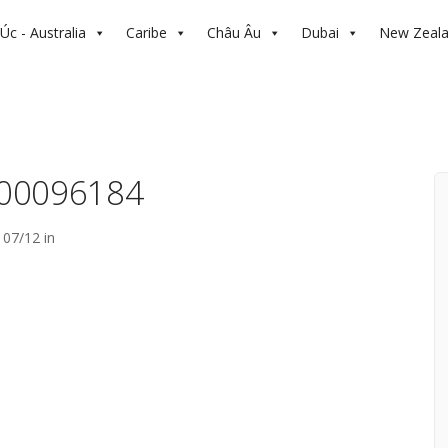
Úc - Australia
Caribe
Châu Âu
Dubai
New Zeal
00096184
07/12 in