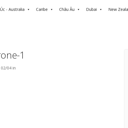
Úc - Australia
Caribe
Châu Âu
Dubai
New Zeal
rone-1
02/04 in