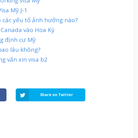
working visa Mỹ
isa Mỹ J-1
o các yếu tố ảnh hưởng nào?
 Canada vào Hoa Kỳ
ng định cư Mỹ
 bao lâu không?
ng vấn xin visa b2
Share on Twitter