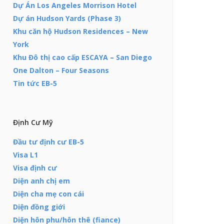
Dự Án Los Angeles Morrison Hotel
Dự án Hudson Yards (Phase 3)
Khu căn hộ Hudson Residences – New
York
Khu Đô thị cao cấp ESCAYA – San Diego
One Dalton – Four Seasons
Tin tức EB-5
Định Cư Mỹ
Đầu tư định cư EB-5
Visa L1
Visa định cư
Diện anh chị em
Diện cha mẹ con cái
Diện đồng giới
Diện hôn phu/hôn thê (fiance)